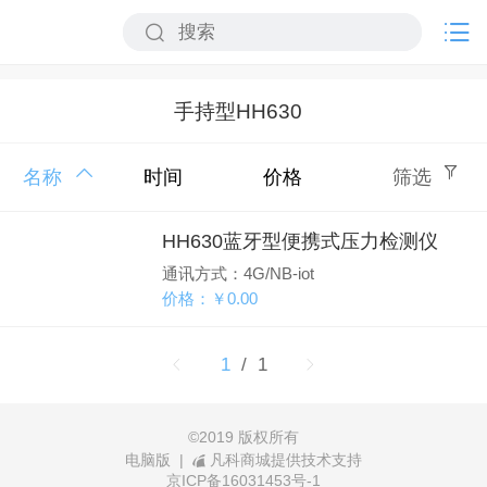
手持型HH630
名称
时间
价格
筛选
HH630蓝牙型便携式压力检测仪
通讯方式：4G/NB-iot
价格：￥0.00
1
/ 1
©
2019 版权所有
电脑版
|
凡科商城提供技术支持
京ICP备16031453号-1