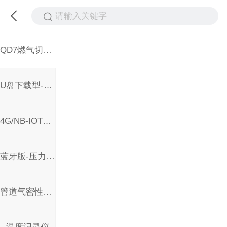
请输入关键字
QD7燃气切断保护10号令
U盘下载型-压力记录仪
4G/NB-IOT远传型-压力记录仪
蓝牙版-压力记录仪
管道气密性检验仪